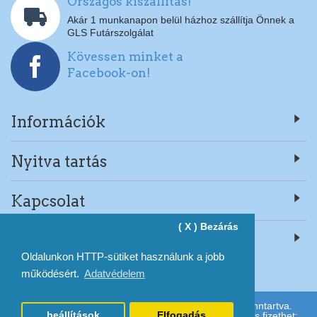
Országos kiszállítás!
Akár 1 munkanapon belül házhoz szállítja Önnek a
GLS Futárszolgálat
Kövessen minket a
Facebook-on!
Információk
Nyitva tartás
Kapcsolat
( X ) Bezárás
Rólunk
Oldalunkon HTTP-sütiket használunk a jobb
működésért.
Adatvédelem
Copyright © Fito-Net Kft. 2004-2025. Minden jog fenntartva.
beállítások
Elfogadás
Személyes átvétel esetén, az alábbi bankkártyákkal is fizethet: