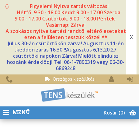
Figyelem! Nyitva tartás változás!
Hétfő: 9.30 - 18.00 Kedd: 9.00 - 17.00 Szerda:
9.00 - 17.00 Csütörtök: 9.00 - 18.00 Péntek-
Vasárnap: Zárva!
A szokásos nyitva tartási rendtől eltérő eseteket
X
ezen a felületen tesszük közzé! **
Július 30-án csütörtökön zárva! Augusztus 11-én
,kedden zárás 16.30 !!Augusztus 6,13,20,27
csütörtöki napokon Zárva! Mielőtt elindulsz
hozzánk érdeklődj! Tel: 06-1-7890319 vagy 06-30-
6869248
Országos kiszállítás!
Kosár
(0)
MENÜ