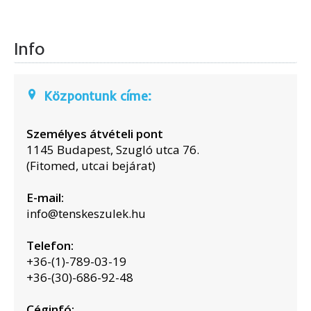
Info
Központunk címe:
Személyes átvételi pont
1145 Budapest, Szugló utca 76.
(Fitomed, utcai bejárat)
E-mail:
info@tenskeszulek.hu
Telefon:
+36-(1)-789-03-19
+36-(30)-686-92-48
Céginfó: