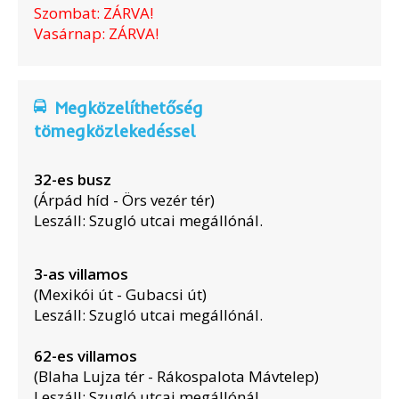
Szombat: ZÁRVA!
Vasárnap: ZÁRVA!
Megközelíthetőség
tömegközlekedéssel
32-es busz
(Árpád híd - Örs vezér tér)
Leszáll: Szugló utcai megállónál.
3-as villamos
(Mexikói út - Gubacsi út)
Leszáll: Szugló utcai megállónál.
62-es villamos
(Blaha Lujza tér - Rákospalota Mávtelep)
Leszáll: Szugló utcai megállónál.