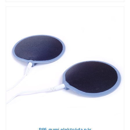
R95 gumi elektróda pár