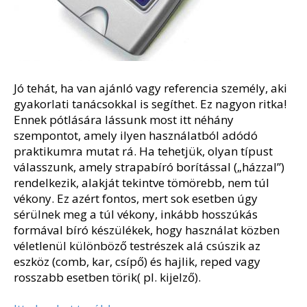
Jó tehát, ha van ajánló vagy referencia személy, aki
gyakorlati tanácsokkal is segíthet. Ez nagyon ritka!
Ennek pótlására lássunk most itt néhány
szempontot, amely ilyen használatból adódó
praktikumra mutat rá. Ha tehetjük, olyan típust
válasszunk, amely strapabíró borítással („házzal”)
rendelkezik, alakját tekintve tömörebb, nem túl
vékony. Ez azért fontos, mert sok esetben úgy
sérülnek meg a túl vékony, inkább hosszúkás
formával bíró készülékek, hogy használat közben
véletlenül különböző testrészek alá csúszik az
eszköz (comb, kar, csípő) és hajlik, reped vagy
rosszabb esetben törik( pl. kijelző).