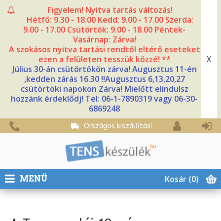
Figyelem! Nyitva tartás változás!
Hétfő: 9.30 - 18.00 Kedd: 9.00 - 17.00 Szerda:
9.00 - 17.00 Csütörtök: 9.00 - 18.00 Péntek-
Vasárnap: Zárva!
A szokásos nyitva tartási rendtől eltérő eseteket
X
ezen a felületen tesszük közzé! **
Július 30-án csütörtökön zárva! Augusztus 11-én
,kedden zárás 16.30 !!Augusztus 6,13,20,27
csütörtöki napokon Zárva! Mielőtt elindulsz
hozzánk érdeklődj! Tel: 06-1-7890319 vagy 06-30-
6869248
Országos kiszállítás!
Kosár
(0)
MENÜ