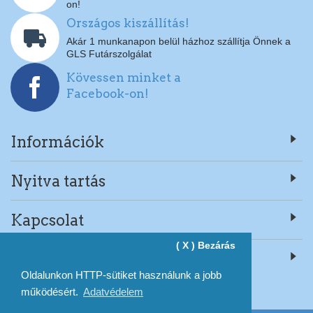
on!
Országos kiszállítás!
Akár 1 munkanapon belül házhoz szállítja Önnek a
GLS Futárszolgálat
Kövessen minket a
Facebook-on!
Információk
Nyitva tartás
Kapcsolat
( X ) Bezárás
Rólunk
Oldalunkon HTTP-sütiket használunk a jobb
működésért.
Adatvédelem