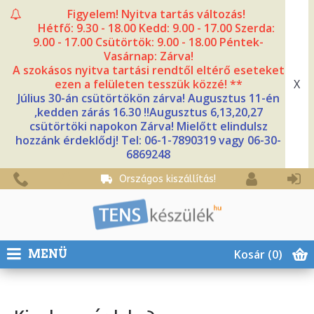
Figyelem! Nyitva tartás változás!
Hétfő: 9.30 - 18.00 Kedd: 9.00 - 17.00 Szerda:
9.00 - 17.00 Csütörtök: 9.00 - 18.00 Péntek-
Vasárnap: Zárva!
A szokásos nyitva tartási rendtől eltérő eseteket
X
ezen a felületen tesszük közzé! **
Július 30-án csütörtökön zárva! Augusztus 11-én
,kedden zárás 16.30 !!Augusztus 6,13,20,27
csütörtöki napokon Zárva! Mielőtt elindulsz
hozzánk érdeklődj! Tel: 06-1-7890319 vagy 06-30-
6869248
Országos kiszállítás!
Kosár
(0)
MENÜ