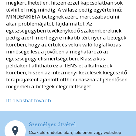
megkerülhetetlen, hiszen ezzel kapcsolatban sok
tévhit él még mindig. A válasz pedig egyértelmű:
MINDENKIÉ! A betegnek azért, mert szabadulni
akar problémájától, fájdalmától. Az
egészségügyben tevékenykedő szakembereknek
pedig azért, mert egyre inkább tért nyer a betegek
körében, hogy az értük és velük való foglalkozás
minősége lesz a jövőben a meghatározó az
egészségügy elismertségében. Klasszikus
példaként állítható ez a TENS-et alkalmazók
körében, hiszen az intézményi kezelések kiegészítő
terápiájaként ajánlott otthoni használat jelentősen
megemeli a betegek elégedettségét.
Itt olvashat tovább
Személyes átvétel
Csak előrendelés után, telefonon vagy webshop-