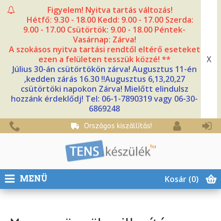
Figyelem! Nyitva tartás változás!
Hétfő: 9.30 - 18.00 Kedd: 9.00 - 17.00 Szerda:
9.00 - 17.00 Csütörtök: 9.00 - 18.00 Péntek-
Vasárnap: Zárva!
A szokásos nyitva tartási rendtől eltérő eseteket
X
ezen a felületen tesszük közzé! **
Július 30-án csütörtökön zárva! Augusztus 11-én
,kedden zárás 16.30 !!Augusztus 6,13,20,27
csütörtöki napokon Zárva! Mielőtt elindulsz
hozzánk érdeklődj! Tel: 06-1-7890319 vagy 06-30-
6869248
Országos kiszállítás!
Kosár
(0)
MENÜ