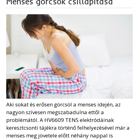
Menses görcsök csillapítása
Aki sokat és erősen görcsöl a menses idején, az
nagyon szívesen megszabadulna ettől a
problémától. A HV6609 TENS elektródáinak
keresztcsonti tájékra történő felhelyezésével már a
menses meg jövetele előtt néhány nappal is