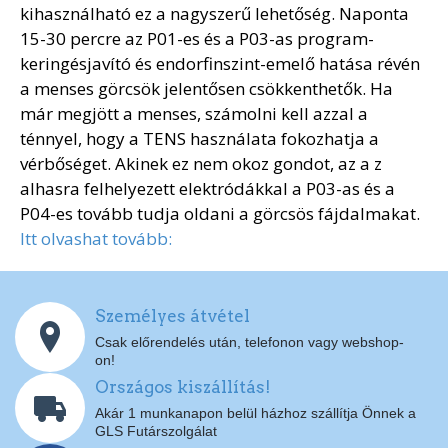
kihasználható ez a nagyszerű lehetőség. Naponta
15-30 percre az P01-es és a P03-as program-
keringésjavító és endorfinszint-emelő hatása révén
a menses görcsök jelentősen csökkenthetők. Ha
már megjött a menses, számolni kell azzal a
ténnyel, hogy a TENS használata fokozhatja a
vérbőséget. Akinek ez nem okoz gondot, az a z
alhasra felhelyezett elektródákkal a P03-as és a
P04-es tovább tudja oldani a görcsös fájdalmakat.
Itt olvashat tovább:
Személyes átvétel
Csak előrendelés után, telefonon vagy webshop-
on!
Országos kiszállítás!
Akár 1 munkanapon belül házhoz szállítja Önnek a
GLS Futárszolgálat