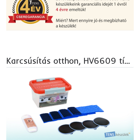
Karcsúsítás otthon, HV6609 típusú izom idegstimulálással