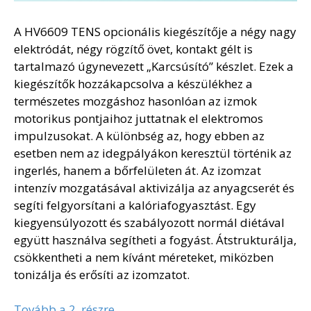
A HV6609 TENS opcionális kiegészítője a négy nagy
elektródát, négy rögzítő övet, kontakt gélt is
tartalmazó úgynevezett „Karcsúsító” készlet. Ezek a
kiegészítők hozzákapcsolva a készülékhez a
természetes mozgáshoz hasonlóan az izmok
motorikus pontjaihoz juttatnak el elektromos
impulzusokat. A különbség az, hogy ebben az
esetben nem az idegpályákon keresztül történik az
ingerlés, hanem a bőrfelületen át. Az izomzat
intenzív mozgatásával aktivizálja az anyagcserét és
segíti felgyorsítani a kalóriafogyasztást. Egy
kiegyensúlyozott és szabályozott normál diétával
együtt használva segítheti a fogyást. Átstrukturálja,
csökkentheti a nem kívánt méreteket, miközben
tonizálja és erősíti az izomzatot.
Tovább a 2. részre