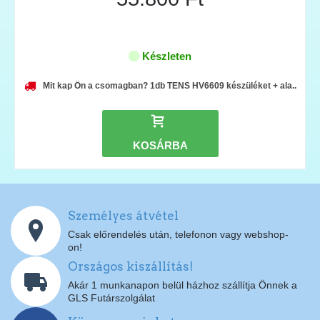
Készleten
Mit kap Ön a csomagban? 1db TENS HV6609 készüléket + ala..
KOSÁRBA
Személyes átvétel
Csak előrendelés után, telefonon vagy webshop-
on!
Országos kiszállítás!
Akár 1 munkanapon belül házhoz szállítja Önnek a
GLS Futárszolgálat