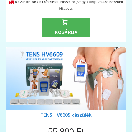
A CSERE AKCIÓ részletei! Hozza be, vagy küldje vissza hozzánk
b&aacu..
KOSÁRBA
TENS HV6609 készülék
55.800 Ft