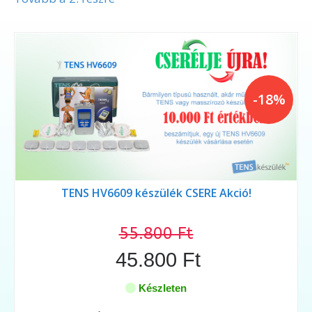
-18%
TENS HV6609 készülék CSERE Akció!
55.800 Ft
45.800 Ft
Készleten