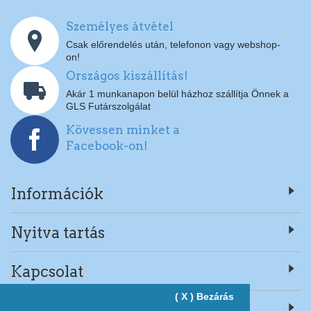
Személyes átvétel
Csak előrendelés után, telefonon vagy webshop-
on!
Országos kiszállítás!
Akár 1 munkanapon belül házhoz szállítja Önnek a
GLS Futárszolgálat
Kövessen minket a
Facebook-on!
Információk
Nyitva tartás
Kapcsolat
( X ) Bezárás
Rólunk