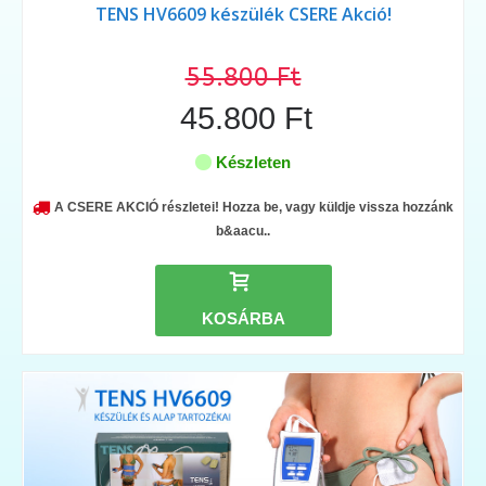
TENS HV6609 készülék CSERE Akció!
55.800 Ft
45.800 Ft
Készleten
A CSERE AKCIÓ részletei! Hozza be, vagy küldje vissza hozzánk
b&aacu..
KOSÁRBA