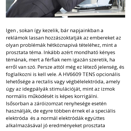
Igen , sokan így kezelik, bár napjainkban a
reklámok lassan hozzászoktatják az embereket az
olyan problémák hétköznapivá tételéhez, mint a
prosztata téma. Inkább azért mondható kényes
témának, mert a férfiak nem igazán szeretik, ha
erről van szó. Persze attól még ez létező jelenség, és
foglalkozni is kell vele. A HV6609 TENS opcionális
lehetősége a rectalis vagy végbélelektróda, amely
úgy az idegpályák stimulációját, mint az izmok
normális működését is képes korrigálni.
lsősorban a záróizomzat renyhesége esetén
használják, de egyre többen érnek el a speciális
elektróda és a normál elektródák együttes
alkalmazásával jó eredményeket prosztata