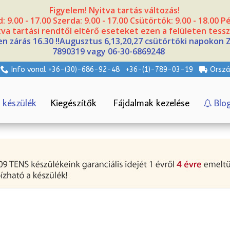
Figyelem! Nyitva tartás változás!
: 9.00 - 17.00 Szerda: 9.00 - 17.00 Csütörtök: 9.00 - 18.00 
va tartási rendtől eltérő eseteket ezen a felületen tessz
n zárás 16.30 !!Augusztus 6,13,20,27 csütörtöki napokon Zá
7890319 vagy 06-30-6869248
Info vonal +36-(30)-686-92-48
+36-(1)-789-03-19
Orszá
 készülék
Kiegészítők
Fájdalmak kezelése
Blo