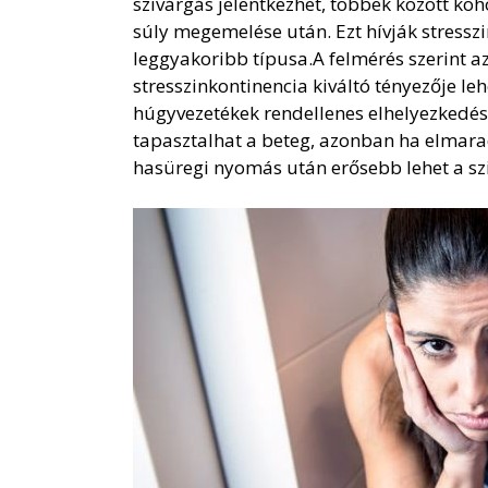
szivárgás jelentkezhet, többek között kö
súly megemelése után. Ezt hívják stressz
leggyakoribb típusa.A felmérés szerint a
stresszinkontinencia kiváltó tényezője le
húgyvezetékek rendellenes elhelyezkedése
tapasztalhat a beteg, azonban ha elmara
hasüregi nyomás után erősebb lehet a sz