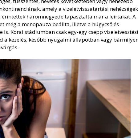
högés, tüsszentés, nevetés következtében vagy nehezebb
inkontinenciának, amely a vizeletvisszatartási nehézségek
z érintettek háromnegyede tapasztalta már a leírtakat. A
het még a menopauza beállta, illetve a húgycső és
 is. Korai stádiumban csak egy-egy csepp vizeletvesztés
d a kezelés, később nyugalmi állapotban vagy bármilye
ivárgás.