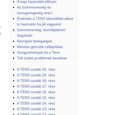
A napi használat előnyei
Az Izommerevség és
izomgyengeség okai I.
Érdemes a TENS készüléket akkor
is használni ha jól vagyunk!
t
Izommerevség, izomfájdalom!
n
Segítünk!
Keringési betegségek
Menses görcsök csillapítása
Gyógynövények és a Tens
Téli ízületi problémák kezelése
A TENS csodái 20. rész
A TENS csodái 19. rész
A TENS csodái 18. rész
A TENS csodái 17. rész
A TENS csodái 16. rész
A TENS csodái 15. rész
A TENS csodái 14. rész
A TENS csodái 13. rész
A TENS csodái 12. rész