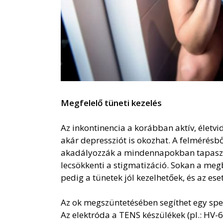
Megfelelő tüneti kezelés
Az inkontinencia a korábban aktív, életv
akár depressziót is okozhat. A felmérésbő
akadályozzák a mindennapokban tapaszta
lecsökkenti a stigmatizáció. Sokan a me
pedig a tünetek jól kezelhetőek, és az es
Az ok megszüntetésében segíthet egy spec
Az elektróda a TENS készülékek (pl.: HV-