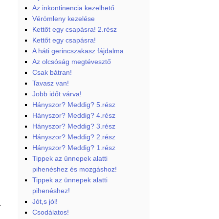
Az inkontinencia kezelhető
Vérömleny kezelése
Kettőt egy csapásra! 2.rész
Kettőt egy csapásra!
A háti gerincszakasz fájdalma
Az olcsóság megtévesztő
Csak bátran!
Tavasz van!
Jobb időt várva!
Hányszor? Meddig? 5.rész
Hányszor? Meddig? 4.rész
Hányszor? Meddig? 3.rész
Hányszor? Meddig? 2.rész
Hányszor? Meddig? 1.rész
Tippek az ünnepek alatti
pihenéshez és mozgáshoz!
Tippek az ünnepek alatti
pihenéshez!
.
Jót,s jól!
Csodálatos!