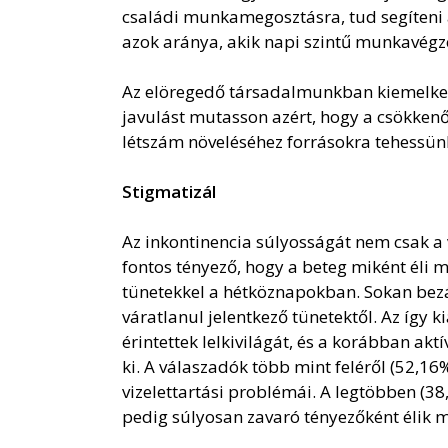
családi munkamegosztásra, tud segíteni
azok aránya, akik napi szintű munkavégzés
Az elöregedő társadalmunkban kiemelked
javulást mutasson azért, hogy a csökke
létszám növeléséhez forrásokra tehessünk
Stigmatizál
Az inkontinencia súlyosságát nem csak a
fontos tényező, hogy a beteg miként éli 
tünetekkel a hétköznapokban. Sokan bezá
váratlanul jelentkező tünetektől. Az így 
érintettek lelkivilágát, és a korábban ak
ki. A válaszadók több mint feléről (52,1
vizelettartási problémái. A legtöbben (3
pedig súlyosan zavaró tényezőként élik m