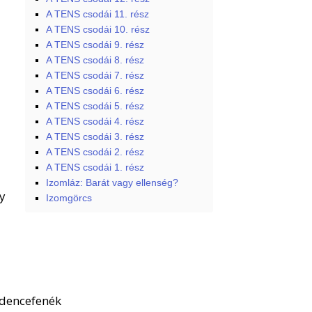
A TENS csodái 11. rész
A TENS csodái 10. rész
A TENS csodái 9. rész
A TENS csodái 8. rész
A TENS csodái 7. rész
A TENS csodái 6. rész
A TENS csodái 5. rész
A TENS csodái 4. rész
A TENS csodái 3. rész
A TENS csodái 2. rész
A TENS csodái 1. rész
I
zomláz: Barát vagy ellenség?
gy
Izomgörcs
edencefenék