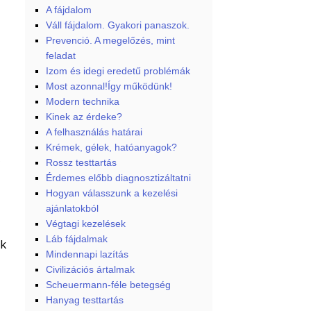
A fájdalom
Váll fájdalom. Gyakori panaszok.
Prevenció. A megelőzés, mint
feladat
Izom és idegi eredetű problémák
Most azonnal!Így működünk!
Modern technika
Kinek az érdeke?
A felhasználás határai
Krémek, gélek, hatóanyagok?
Rossz testtartás
Érdemes előbb diagnosztizáltatni
Hogyan válasszunk a kezelési
ajánlatokból
Végtagi kezelések
Láb fájdalmak
ők
Mindennapi lazítás
Civilizációs ártalmak
Scheuermann-féle betegség
Hanyag testtartás