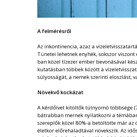
A felmérésről
Az inkontinencia, azaz a vizeletvisszatar
Tünetei lehetnek enyhék, sokszor viszon
ban közel tízezer ember bevonásával készí
kutatásban többek között a vizeletvisszat
súlyosságát, a nemek szerinti eloszlást, v
Növekvő kockázat
A kérdőívet kitöltők túlnyomó többsége 
bátrabban mernek nyilatkozni a témában, 
szereplők közel 80%-a betöltötte már az 
életkor előrehaladtával növekszik. Az id