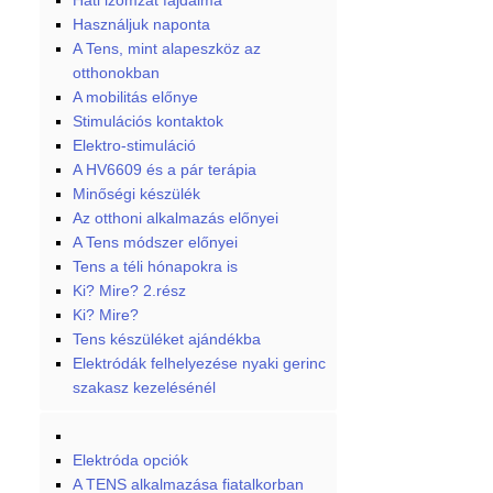
Háti izomzat fájdalma
Használjuk naponta
A Tens, mint alapeszköz az
otthonokban
A mobilitás előnye
Stimulációs kontaktok
Elektro-stimuláció
A HV6609 és a pár terápia
Minőségi készülék
Az otthoni alkalmazás előnyei
A Tens módszer előnyei
Tens a téli hónapokra is
Ki? Mire? 2.rész
Ki? Mire?
Tens készüléket ajándékba
Elektródák felhelyezése nyaki gerinc
szakasz kezelésénél
Elektróda opciók
A TENS alkalmazása fiatalkorban