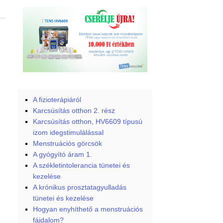
A fizioterápiáról
Karcsúsítás otthon 2. rész
Karcsúsítás otthon, HV6609 típusú
izom idegstimulálással
Menstruációs görcsök
A gyógyító áram 1.
A székletintolerancia tünetei és
kezelése
A krónikus prosztatagyulladás
tünetei és kezelése
Hogyan enyhíthető a menstruációs
fájdalom?