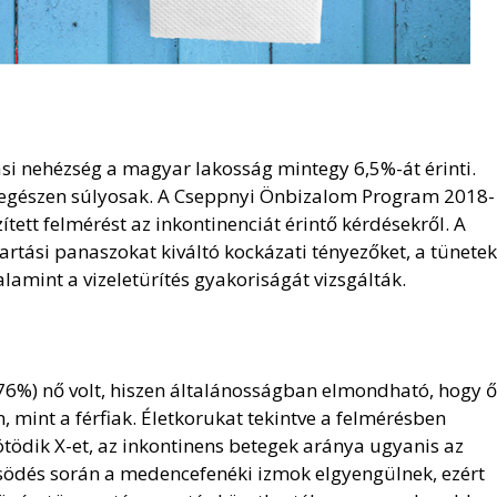
tási nehézség a magyar lakosság mintegy 6,5%-át érinti.
t egészen súlyosak. A Cseppnyi Önbizalom Program 2018-
tett felmérést az inkontinenciát érintő kérdésekről. A
artási panaszokat kiváltó kockázati tényezőket, a tünetek
alamint a vizeletürítés gyakoriságát vizsgálták.
(76%) nő volt, hiszen általánosságban elmondható, hogy 
mint a férfiak. Életkorukat tekintve a felmérésben
ötödik X-et, az inkontinens betegek aránya ugyanis az
ősödés során a medencefenéki izmok elgyengülnek, ezért