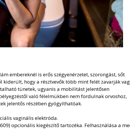
idám embereknél is erős szégyenérzetet, szorongást, sőt
l kiderült, hogy a résztvevők több mint felét zavarják va
lható tünetek, ugyanis a mobilitást jelentősen
gbélyegzéstől való félelmükben nem fordulnak orvoshoz,
etek jelentős részében gyógyíthatóak.
iális vaginális elektróda.
6609) opcionális kiegészítő tartozéka. Felhasználása a m