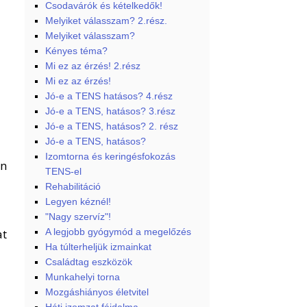
Csodavárók és kételkedők!
Melyiket válasszam? 2.rész.
Melyiket válasszam?
Kényes téma?
Mi ez az érzés! 2.rész
Mi ez az érzés!
Jó-e a TENS hatásos? 4.rész
Jó-e a TENS, hatásos? 3.rész
Jó-e a TENS, hatásos? 2. rész
Jó-e a TENS, hatásos?
Izomtorna és keringésfokozás
on
TENS-el
Rehabilitáció
Legyen kéznél!
"Nagy szervíz"!
A legjobb gyógymód a megelőzés
at
Ha túlterheljük izmainkat
Családtag eszközök
Munkahelyi torna
Mozgáshiányos életvitel