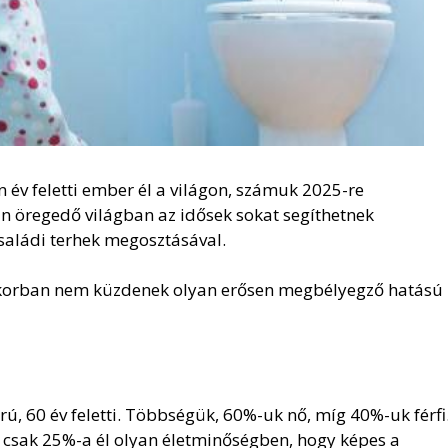
 év feletti ember él a világon, számuk 2025-re
n öregedő világban az idősek sokat segíthetnek
saládi terhek megosztásával.
őskorban nem küzdenek olyan erősen megbélyegző hatású
, 60 év feletti. Többségük, 60%-uk nő, míg 40%-uk férfi
g csak 25%-a él olyan életminőségben, hogy képes a