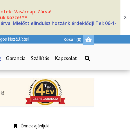
Péntek- Vasárnap: Zárva!
X
ük közzé! **
rva! Mielőtt elindulsz hozzánk érdeklődj! Tel: 06-1-
Kosár
(0)
gos kiszállítás!
g
Garancia
Szállítás
Kapcsolat
Önnek ajánljuk!