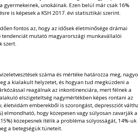
 a gyermekeinek, unokáinak. Ezen belül már csak 16%
re is képesek a KSH 2017. évi statisztikái szerint.
ően fontos az, hogy az idősek életminősége drámai
nő tendenciát mutató magyarországi munkavállalói
 szert.
 vizeletvesztések száma és mértéke határozza meg, nagy
meg a kialakult helyzetet, és hogyan tud megküzdeni a
rkózással reagálnak az inkontinenciára, mert félnek a
kialakuló elszigeteltség nagymértékben képes rontani az
tív, életvidám emberekből is szorongást, depressziót válth
6%) elmondható, hogy közepesen vagy súlyosan zavarják a
8,15%) közepesnek ítélik a probléma súlyosságát, 14%-uk
eg a betegségük tüneteit.