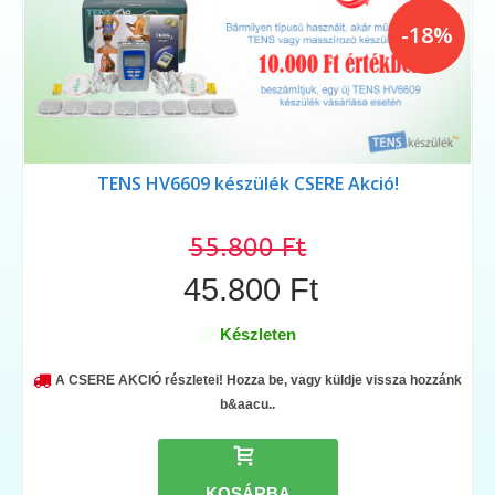
-18%
TENS HV6609 készülék CSERE Akció!
55.800 Ft
45.800 Ft
Készleten
A CSERE AKCIÓ részletei! Hozza be, vagy küldje vissza hozzánk
b&aacu..
KOSÁRBA